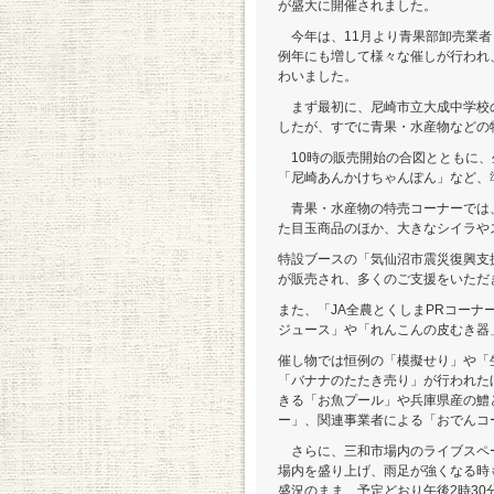
が盛大に開催されました。
今年は、11月より青果部卸売業者
例年にも増して様々な催しが行われ、
わいました。
まず最初に、尼崎市立大成中学校
したが、すでに青果・水産物などの
10時の販売開始の合図とともに、
「尼崎あんかけちゃんぽん」など、
青果・水産物の特売コーナーでは、レ
た目玉商品のほか、大きなシイラや
特設ブースの「気仙沼市震災復興支
が販売され、多くのご支援をいただ
また、「JA全農とくしまPRコー
ジュース」や「れんこんの皮むき器
催し物では恒例の「模擬せり」や「
「バナナのたたき売り」が行われた
きる「お魚プール」や兵庫県産の鱧
ー」、関連事業者による「おでんコ
さらに、三和市場内のライブスペ
場内を盛り上げ、雨足が強くなる時
盛況のまま、予定どおり午後2時30