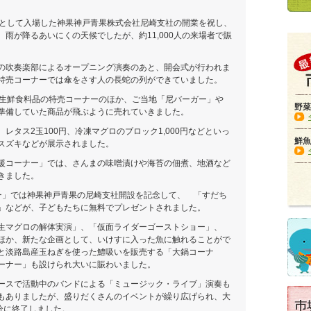
として入場した神果神戸青果株式会社尼崎支社の開業を祝し、
雨が降るあいにくの天候でしたが、約11,000人の来場者で賑
の吹奏楽部によるオープニング演奏のあと、開会式が行われま
特売コーナーでは傘をさす人の長蛇の列ができていました。
生鮮食料品の特売コーナーのほか、ご当地「尼バーガー」や
野菜
準備していた商品が飛ぶように売れていきました。
タス2玉100円、冷凍マグロのブロック1,000円などといっ
鮮魚
スズキなどが展示されました。
援コーナー」では、さんまの味噌漬けや海苔の佃煮、地酒など
きました。
ナー」では神果神戸青果の尼崎支社開設を記念して、 「すだち
」などが、子どもたちに無料でプレゼントされました。
生マグロの解体実演」、「仮面ライダーゴーストショー」、
ほか、新たな企画として、いけすに入った魚に触れることがで
と淡路島産玉ねぎを使った鱧吸いを販売する「大鍋コーナ
ーナー」も設けられ大いに賑わいました。
ースで活動中のバンドによる「ミュージック・ライブ」演奏も
もありましたが、盛りだくさんのイベントが繰り広げられ、大
分に終了しました。