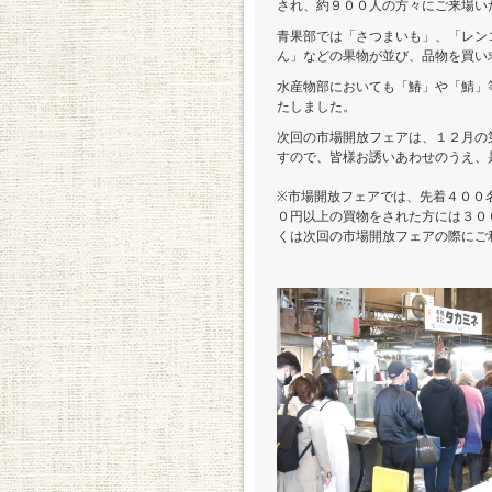
され、約９００人の方々にご来場い
青果部では「さつまいも」、「レン
ん」などの果物が並び、品物を買い
水産物部においても「鰆」や「鯖」
たしました。
次回の市場開放フェアは、１２月の
すので、皆様お誘いあわせのうえ、
※市場開放フェアでは、先着４００
０円以上の買物をされた方には３０
くは次回の市場開放フェアの際にご