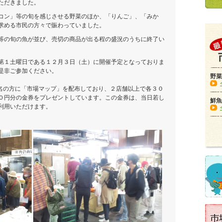
ただきました。
コン」等の旬を感じさせる野菜のほか、「りんご」、「みか
求める市民の方々で賑わっていました。
等の旬の魚が並び、売切の商品が出る程の盛況のうちに終了い
第１土曜日である１２月３日（土）に開催予定となっておりま
是非ご参加ください。
野菜
名の方に「市場マップ」を配布しており、２店舗以上で各３０
０円分の金券をプレゼントしています。この金券は、当日若し
鮮魚
利用いただけます。