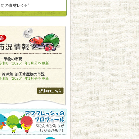
旬の食材レシピ
・果物の市況
令和8（2026）年3月分を更新
･冷凍魚･加工水産物の市況
令和8（2026）年1月分を更新