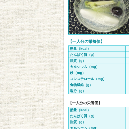
【一人分の栄養価】
熱量（kcal）
たんぱく質（g）
脂質（g）
カルシウム（mg）
鉄（mg）
コレステロール（mg）
食物繊維（g）
塩分（g）
【一人分の栄養価】
熱量（kcal）
たんぱく質（g）
脂質（g）
カルシウム（mg）