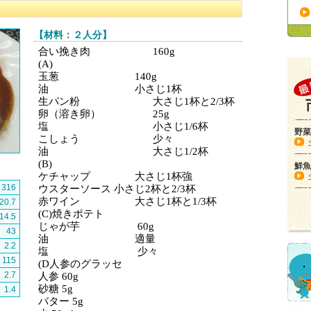
【材料：２人分】
合い挽き肉 160g
(A)
玉葱 140g
油 小さじ1杯
生パン粉 大さじ1杯と2/3杯
卵（溶き卵） 25g
塩 小さじ1/6杯
野菜
こしょう 少々
油 大さじ1/2杯
(B)
鮮魚
ケチャップ 大さじ1杯強
316
ウスターソース 小さじ2杯と2/3杯
赤ワイン 大さじ1杯と1/3杯
20.7
(C)
焼きポテト
14.5
じゃが芋 60g
43
油 適量
2.2
塩 少々
115
(
D人参のグラッセ
2.7
人参 60g
砂糖 5g
1.4
バター 5g