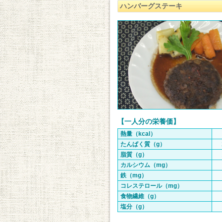
ハンバーグステーキ
【一人分の栄養価】
熱量（kcal）
たんぱく質（g）
脂質（g）
カルシウム（mg）
鉄（mg）
コレステロール（mg）
食物繊維（g）
塩分（g）