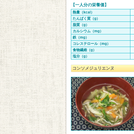
【一人分の栄養価】
熱量（kcal）
たんぱく質（g）
脂質（g）
カルシウム（mg）
鉄（mg）
コレステロール（mg）
食物繊維（g）
塩分（g）
コンソメジュリエンヌ