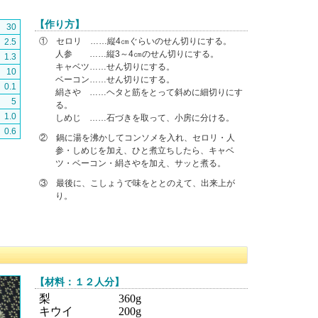
【作り方】
30
① セロリ ……縦4㎝ぐらいのせん切りにする。
2.5
人参 ……縦3～4㎝のせん切りにする。
1.3
キャベツ……せん切りにする。
10
ベーコン……せん切りにする。
0.1
絹さや ……ヘタと筋をとって斜めに細切りにす
5
る。
1.0
しめじ ……石づきを取って、小房に分ける。
0.6
② 鍋に湯を沸かしてコンソメを入れ、セロリ・人
参・しめじを加え、ひと煮立ちしたら、キャベ
ツ・ベーコン・絹さやを加え、サッと煮る。
③ 最後に、こしょうで味をととのえて、出来上が
り。
【材料：１２人分】
梨 360g
キウイ 200g