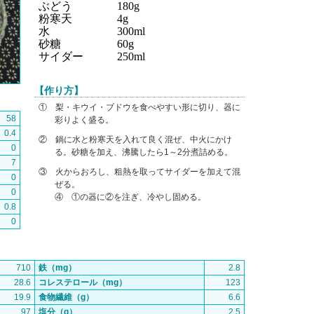
ぶどう 180g
粉寒天 4g
水 300ml
砂糖 60g
サイダー 250ml
【作り方】
① 梨・キウイ・ブドウを食べやすい形に切り、器に
58
彩りよく盛る。
0.4
② 鍋に水と粉寒天を入れて良く混ぜ、中火にかけ
0
る。砂糖を加え、沸騰したら1～2分煮詰める。
7
③ 火からおろし、粗熱を取ってサイダーを加えて混
0
ぜる。
0
④ ①の器に②を注ぎ、冷やし固める。
0.8
0
710
鉄（mg）
2.8
28.6
コレステロール（mg）
123
19.9
食物繊維（g）
6.6
97
塩分（g）
2.5