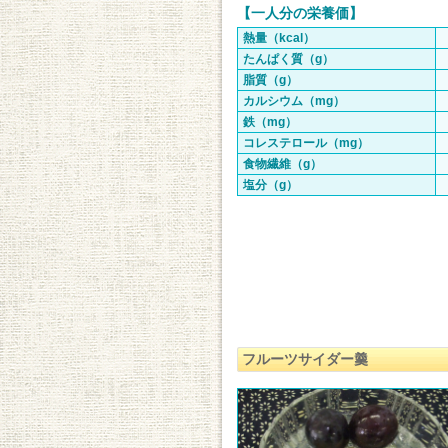
【一人分の栄養価】
熱量（kcal）
たんぱく質（g）
脂質（g）
カルシウム（mg）
鉄（mg）
コレステロール（mg）
食物繊維（g）
塩分（g）
フルーツサイダー羹