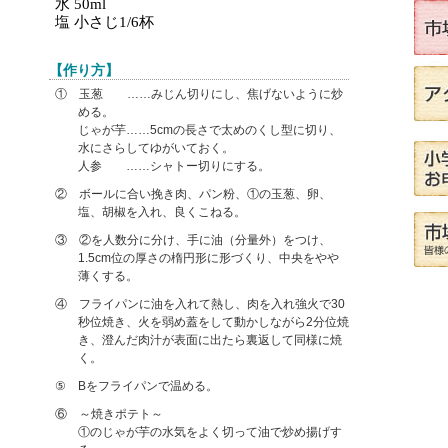
水 50ml
塩 小さじ1/6杯
【作り方】
① 玉葱 ……みじん切りにし、焦げないように炒
める。
じゃが芋……5cmの長さで太めのくし型に切り、
水にさらしてゆがいておく。
人参 ……シャトー切りにする。
② ボールに合い挽き肉、パン粉、①の玉葱、卵、
塩、胡椒を入れ、良くこねる。
③ ②を人数分に分け、手に油（分量外）をつけ、
1.5cm位の厚さの楕円形に形づくり、中央をやや
薄くする。
④ フライパンに油を入れて熱し、肉を入れ強火で30
秒位焼き、火を弱め蓋をして動かしながら2分位焼
き、澄んだ肉汁が表面に出たら裏返して同様に焼
く。
⑤ Bをフライパンで温める。
⑥ ～焼きポテト～
①のじゃが芋の水気をよく切って油で炒め揚げす