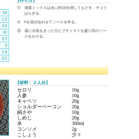
【作り方】
① 海藻ミックスは水に約10分浸してもどす。チコリ
54
はちぎる。
1.2
② Aを混ぜ合わせてソースを作る。
3.6
③ 器に水気をきった①とプチトマトを盛り②のソー
32
スをかける。
0.3
3
1.6
0.5
【材料：２人分】
セロリ 10g
人参 10g
キャベツ 20g
ショルダーベーコン 20g
絹さや 10g
しめじ 20g
水 300ml
コンソメ 2g
こしょう 少々