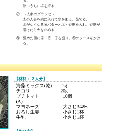
る。
熱いうちに塩を振る。
⑦ ～人参のグラッセ～
①の人参を鍋に入れて水を加え、茹でる。
水がなくなる頃バターと塩・砂糖を入れ、砂糖が
溶けたら火を止める。
⑧ 温めた皿に④、⑥、⑦を盛り、⑤のソースをかけ
る。
【材料：２人分】
海藻ミックス(乾) 5g
チコリ 20g
プチトマト 10個
(A)
マヨネーズ 大さじ3/4杯
おろし生姜 小さじ1杯
牛乳 小さじ1杯