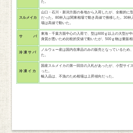
た。
山口・石川・新潟方面の各地から入荷したが、全般的に型
スルメイカ
だった。80杯入は関東相場で動き高値で推移した。30
場は高値で動いた。
東海・千葉方面中心の入荷で、型は600ｇ以上の大型が
サ バ
身質が悪いため比較的安値で動いたが、500ｇ物は量販
ノルウェー産は国内在庫品のみの販売となっているため
冷 凍 サ バ
た。
国産スルメイカの第一回目の入札があったが、小型サイ
冷 凍 イ カ
った。
輸入品は、不漁のため相場は上昇傾向だった。