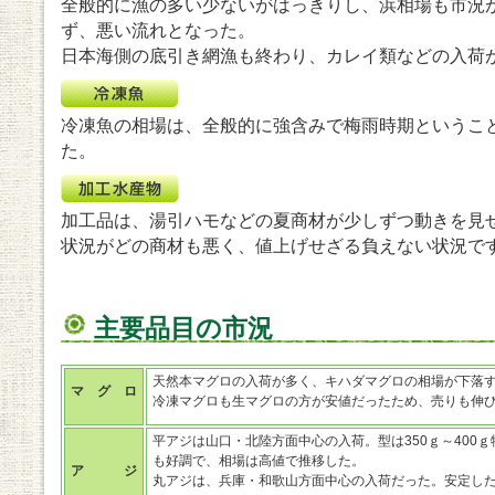
全般的に漁の多い少ないがはっきりし、浜相場も市況
ず、悪い流れとなった。
日本海側の底引き網漁も終わり、カレイ類などの入荷
冷凍魚の相場は、全般的に強含みで梅雨時期というこ
た。
加工品は、湯引ハモなどの夏商材が少しずつ動きを見
状況がどの商材も悪く、値上げせざる負えない状況で
主要品目の市況
天然本マグロの入荷が多く、キハダマグロの相場が下落
マ グ ロ
冷凍マグロも生マグロの方が安値だったため、売りも伸
平アジは山口・北陸方面中心の入荷。型は350ｇ～400
も好調で、相場は高値で推移した。
ア ジ
丸アジは、兵庫・和歌山方面中心の入荷だった。安定し