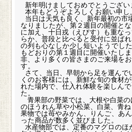
新年明けましておめでとうござい
本年もどうぞよろしくお願い申し
当日は天気も良く、新年最初の市
なりましたが、第２週目の開催と
に加え、
十日戎（えびす）も重なっ
らか、普段と比べると受付に並ばれ
の列も心なしか少し短いようでし
もどおりの第１週目に開催いたしま
非、より多くの皆さまのご来場を
す。
さて、当日、早朝から足を運んで
くのお客様には、新鮮な旬の食材が
れた場内で、仕入れ体験を楽しん
た。
青果部の野菜では、大根や白菜の
のほうれん草や小松菜、白菜、青ね
果物では苺やみかん、りんご、あ
った商品が数多く並びました。
水産物部では、定番のマグロのほ