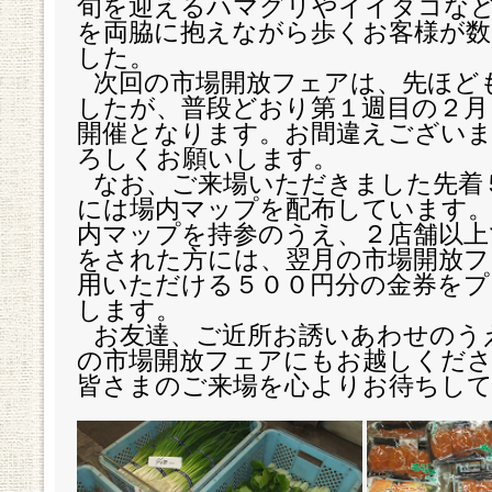
旬を迎えるハマグリやイイダコな
を両脇に抱えながら歩くお客様が数
した。
次回の市場開放フェアは、先ほど
したが、普段どおり第１週目の２月
開催となります。お間違えござい
ろしくお願いします。
なお、ご来場いただきました先着
には場内マップを配布しています。
内マップを持参のうえ、２店舗以上
をされた方には、翌月の市場開放フ
用いただける５００円分の金券を
します。
お友達、ご近所お誘いあわせのう
の市場開放フェアにもお越しくだ
皆さまのご来場を心よりお待ちし