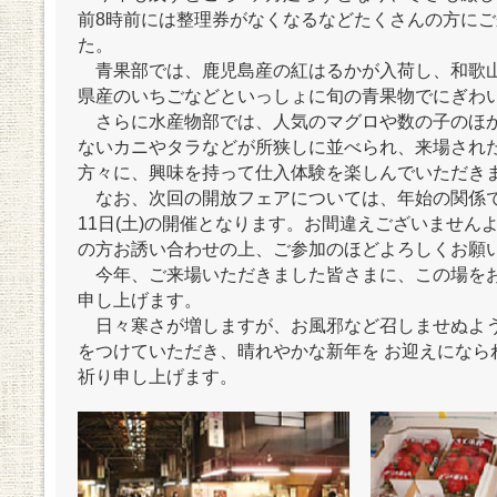
前8時前には整理券がなくなるなどたくさんの方に
た。
青果部では、鹿児島産の紅はるかが入荷し、和歌
県産のいちごなどといっしょに旬の青果物でにぎわ
さらに水産物部では、人気のマグロや数の子のほ
ないカニやタラなどが所狭しに並べられ、来場され
方々に、興味を持って仕入体験を楽しんでいただき
なお、次回の開放フェアについては、年始の関係で
11日(土)の開催となります。お間違えございません
の方お誘い合わせの上、ご参加のほどよろしくお願
今年、ご来場いただきました皆さまに、この場を
申し上げます。
日々寒さが増しますが、お風邪など召しませぬよう
をつけていただき、晴れやかな新年を お迎えになら
祈り申し上げます。