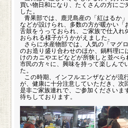
買い物日和になり、たくさんの方にご
した。
青果部では、鹿児島産の「紅はるか
などが設けられ、多数の方が暖かい「
舌鼓をうっておられ、ご家族で仕入れ
おられる様子がうかがえました。
さらに水産物部では、人気の「マグ
のお造り盛り合わせのほか、鍋料理に
けのカニやエビなどが所狭しと並べら
市民の方々に、興味を持って楽しんで
た。
この時期、インフルエンザなどが流
が、健康に十分注意していただき、次
是非ご家族連れで、ご参加くださいま
待ちしております。