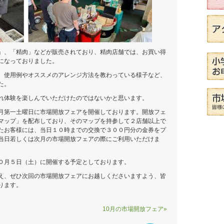
」、「精肉」などが販売されており、精肉店舗では、お買い得
になっておりました。
、使用例やオススメのアレンジ方法を教わっている様子など、
た。
れ体験を楽しんでいただけたのではないかと思います。
月第一土曜日に市場開放フェアを開催しております。開放フェ
マップ」を配布しており、そのマップを持参して２店舗以上で
たお客様には、当日１０時までの交換で３００円分の金券をプ
当日若しくは次月の市場開放フェアの際にご利用いただけま
０月５日（土）に開催する予定としております。
え、ぜひ次回の市場開放フェアにお越しくださいますよう、皆
ります。
10月の市場開放フェア»