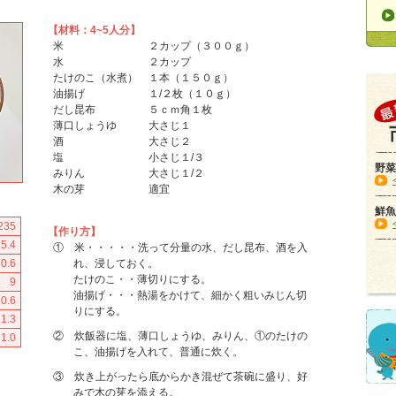
【材料：4~5人分】
米 ２カップ（３００ｇ）
水 ２カップ
たけのこ（水煮） １本（１５０ｇ）
油揚げ １/２枚（１０ｇ）
だし昆布 ５ｃｍ角１枚
薄口しょうゆ 大さじ１
酒 大さじ２
塩 小さじ１/３
野菜
みりん 大さじ１/２
木の芽 適宜
鮮魚
235
【作り方】
5.4
① 米・・・・・洗って分量の水、だし昆布、酒を入
0.6
れ、浸しておく。
たけのこ・・薄切りにする。
9
油揚げ・・・熱湯をかけて、細かく粗いみじん切
0.6
りにする。
1.3
② 炊飯器に塩、薄口しょうゆ、みりん、①のたけの
1.0
こ、油揚げを入れて、普通に炊く。
③ 炊き上がったら底からかき混ぜて茶碗に盛り、好
みで木の芽を添える。