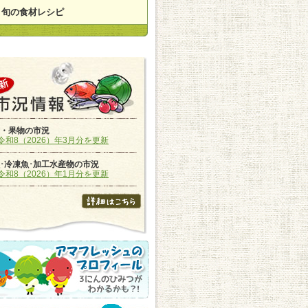
旬の食材レシピ
・果物の市況
令和8（2026）年3月分を更新
･冷凍魚･加工水産物の市況
令和8（2026）年1月分を更新