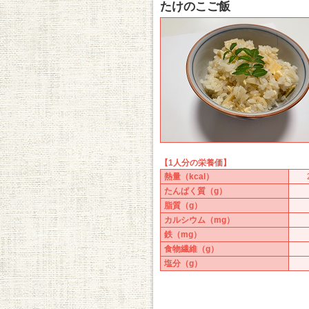
たけのこご飯
【1人分の栄養価】
熱量（kcal）
たんぱく質（g）
脂質（g）
カルシウム（mg）
鉄（mg）
食物繊維（g）
塩分（g）