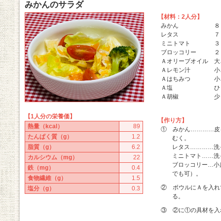
みかんのサラダ
【材料：2人分】
みかん ８０ｇ
レタス ７
ミニトマト ３０
ブロッコリー ２
Ａオリーブオイル 大
Ａレモン汁 小さじ
Ａはちみつ 小さじ
Ａ塩 ひと
Ａ胡椒 少
【1人分の栄養価】
【作り方】
熱量（kcal）
89
① みかん…………皮
たんぱく質（g）
1.2
むく。
脂質（g）
6.2
レタス…………洗
ミニトマト……洗
カルシウム（mg）
22
ブロッコリー…小
鉄（mg）
0.4
でも可）。
食物繊維（g）
1.5
② ボウルにＡを入れ
塩分（g）
0.3
る。
③ ②に①の具材を入