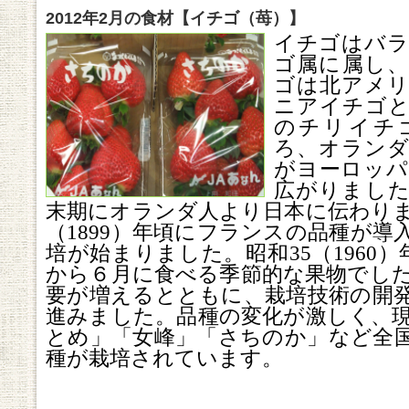
2012年2月の食材【イチゴ（苺）】
イチゴはバラ
ゴ属に属し、
ゴは北アメリ
ニアイチゴと
のチリイチ
ろ、オランダ
がヨーロッパ
広がりました
末期にオランダ人より日本に伝わりま
（1899）年頃にフランスの品種が導
培が始まりました。昭和35（1960
から６月に食べる季節的な果物でし
要が増えるとともに、栽培技術の開
進みました。品種の変化が激しく、
とめ」「女峰」「さちのか」など全
種が栽培されています。