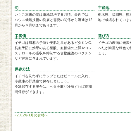
旬
主産地
いちご本来の旬は露地栽培で５月頃。最近では、
栃木県、福岡県、熊
ハウス栽培技術の発展と需要の関係から流通は12
地で栽培されていま
月から６月頃まであります。
栄養価
選び方
イチゴは風邪の予防や美肌効果があるビタミンC、
イチゴの表面に光沢
貧血予防に効果のある葉酸、血糖値の上昇やコレ
へたが綺麗な緑色で
ステロールの吸収を抑制する食物繊維のペクチン
ょう。
など豊富に含まれています。
保存方法
イチゴを洗わずにラップまたはビニールに入れ、
冷蔵庫の野菜室で保存しましょう。
冷凍保存する場合は、ヘタを取り冷凍すれば長期
間保存ができます。
«2012年1月の食材へ