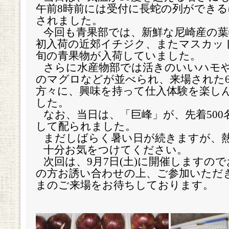
午前
8
時前には受付に長蛇の列ができる
されました。
今回も青果部では、新鮮な尼崎産の葉
初入荷の近郊イチジク、またマスカッ
旬の青果物が入荷していました。
さらに水産物部では活きのいいハモ
のマグロなどが並べられ、来場された
方々に、興味を持って仕入体験を楽し
した。
なお、当日は、「巨峰」が、先着
500
して配られました。
まだしばらく暑い日が続きますが、
十分お気をつけてください。
次回は、
9
月
7
日
(
土
)
に開催しますので
の方お誘い合わせの上、ご参加いただ
まのご来場をお待ちしております。