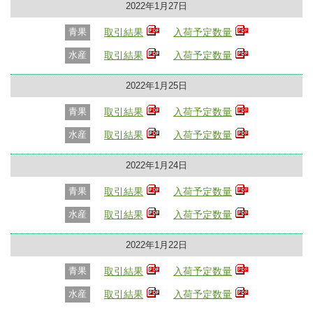
2022年1月27日
青果
取引結果
入荷予定数量
水産
取引結果
入荷予定数量
2022年1月25日
青果
取引結果
入荷予定数量
水産
取引結果
入荷予定数量
2022年1月24日
青果
取引結果
入荷予定数量
水産
取引結果
入荷予定数量
2022年1月22日
青果
取引結果
入荷予定数量
水産
取引結果
入荷予定数量