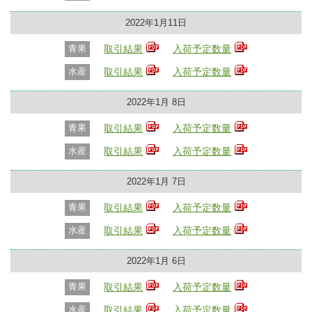
2022年1月11日
青果
取引結果
入荷予定数量
水産
取引結果
入荷予定数量
2022年1月 8日
青果
取引結果
入荷予定数量
水産
取引結果
入荷予定数量
2022年1月 7日
青果
取引結果
入荷予定数量
水産
取引結果
入荷予定数量
2022年1月 6日
青果
取引結果
入荷予定数量
水産
取引結果
入荷予定数量