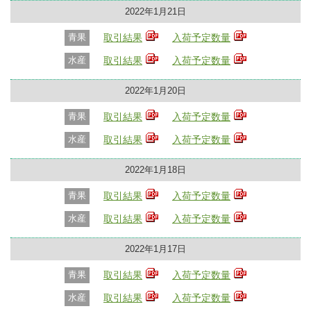
2022年1月21日
青果
取引結果
入荷予定数量
水産
取引結果
入荷予定数量
2022年1月20日
青果
取引結果
入荷予定数量
水産
取引結果
入荷予定数量
2022年1月18日
青果
取引結果
入荷予定数量
水産
取引結果
入荷予定数量
2022年1月17日
青果
取引結果
入荷予定数量
水産
取引結果
入荷予定数量