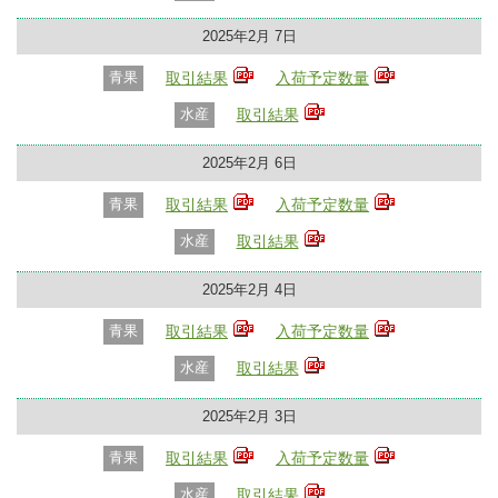
2025年2月 7日
青果
取引結果
入荷予定数量
水産
取引結果
2025年2月 6日
青果
取引結果
入荷予定数量
水産
取引結果
2025年2月 4日
青果
取引結果
入荷予定数量
水産
取引結果
2025年2月 3日
青果
取引結果
入荷予定数量
水産
取引結果