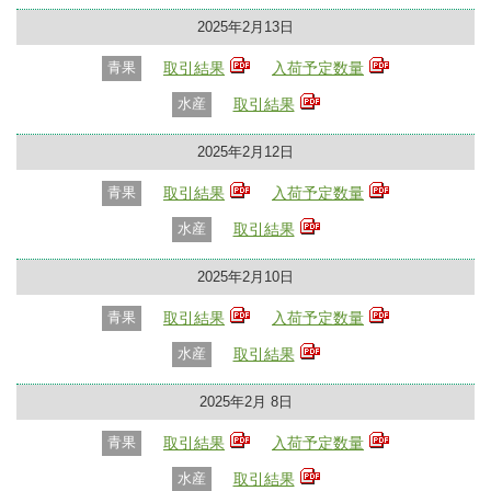
2025年2月13日
青果
取引結果
入荷予定数量
水産
取引結果
2025年2月12日
青果
取引結果
入荷予定数量
水産
取引結果
2025年2月10日
青果
取引結果
入荷予定数量
水産
取引結果
2025年2月 8日
青果
取引結果
入荷予定数量
水産
取引結果