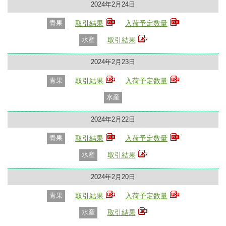
2024年2月24日
青果
取引結果
入荷予定数量
水産
取引結果
2024年2月23日
青果
取引結果
入荷予定数量
水産
2024年2月22日
青果
取引結果
入荷予定数量
水産
取引結果
2024年2月20日
青果
取引結果
入荷予定数量
水産
取引結果