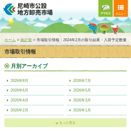
ホーム
>
統計室
> 市場取引情報：2024年2月の取引結果・入荷予定数量
市場取引情報
月別アーカイブ
2026年8月
2026年7月
2026年6月
2026年5月
2026年4月
2026年3月
2026年2月
2026年1月
もっと見る