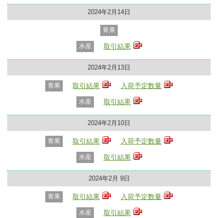
2024年2月14日
青果
水産
取引結果
2024年2月13日
青果
取引結果
入荷予定数量
水産
取引結果
2024年2月10日
青果
取引結果
入荷予定数量
水産
取引結果
2024年2月 9日
青果
取引結果
入荷予定数量
水産
取引結果